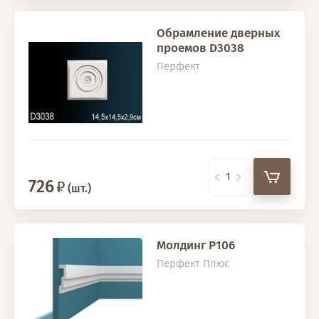
Обрамление дверных
проемов D3038
Перфект
726
(шт.)
Молдинг P106
Перфект Плюс