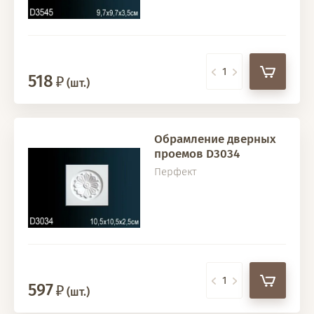
518
(шт.)
Обрамление дверных
проемов D3034
Перфект
597
(шт.)