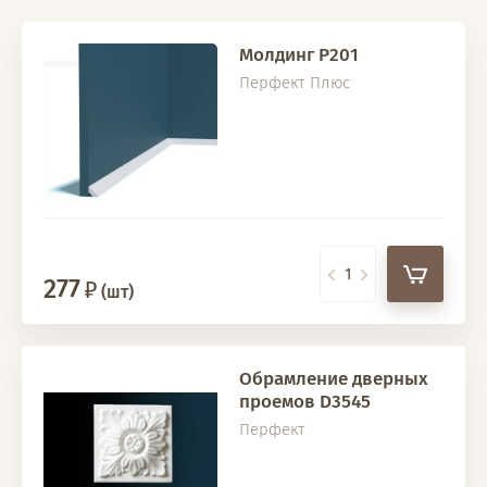
Молдинг P201
Перфект Плюс
277
(шт)
Обрамление дверных
проемов D3545
Перфект