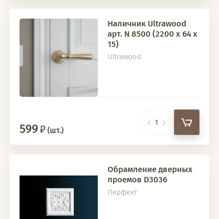
Наличник Ultrawood
арт. N 8500 (2200 х 64 х
15)
Ultrawood
599
(шт.)
Обрамление дверных
проемов D3036
Перфект