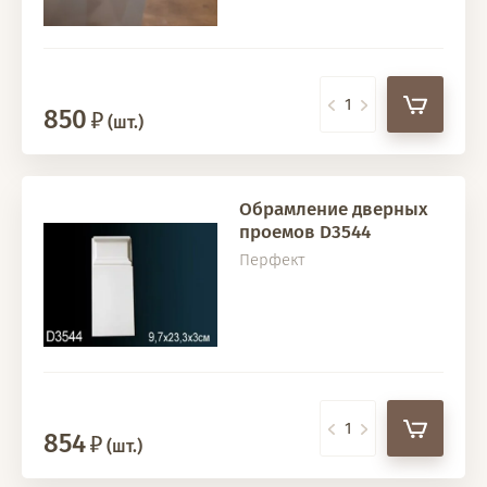
850
(шт.)
Обрамление дверных
проемов D3544
Перфект
854
(шт.)